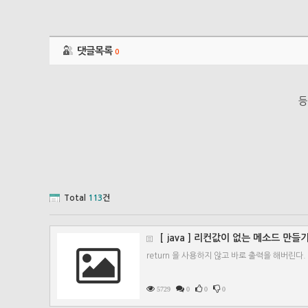
댓글목록
0
등
Total
113
건
[ java ] 리컨값이 없는 메소드 만들
return 을 사용하지 않고 바로 출력을 해버린다. 이때 
5729
0
0
0