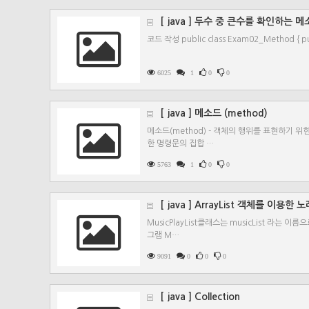
[ java ] 두수 중 큰수를 확인하는 
코드 작성 public class Exam02_Method { publi
6025
1
0
0
[ java ] 메소드 (method)
메소드(method) - 객체의 행위를 표현하기 
한 명령문의 집합 …
5763
1
0
0
[ java ] ArrayList 객체를 이
MusicPlayList클래스는 musicList 라는 이
그램 M…
9091
0
0
0
[ java ] Collection