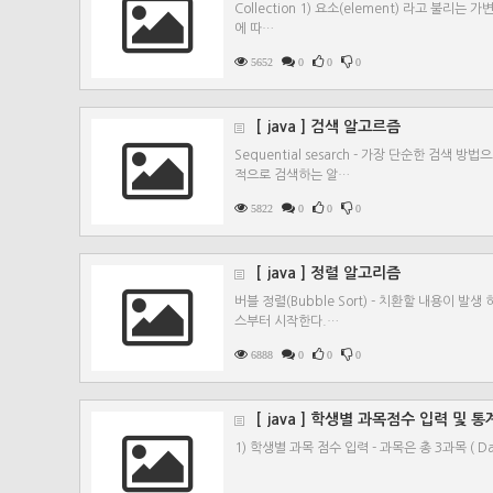
Collection 1) 요소(element) 라고 불
에 따…
5652
0
0
0
[ java ] 검색 알고르즘
Sequential sesarch - 가장 단순한 검
적으로 검색하는 알…
5822
0
0
0
[ java ] 정렬 알고리즘
버블 정렬(Bubble Sort) - 치환할 내용이 
스부터 시작한다.…
6888
0
0
0
[ java ] 학생별 과목점수 입력 및
1) 학생별 과목 점수 입력 - 과목은 총 3과목 ( Data