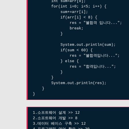
int sum=arr[0];
for(int i=0; i<5; i++) {
sum+=arr[i];
if(arr[i] < 8) {
res = "불합격 입니다...";
break;
}
System.out.println(sum);
if(sum < 60) {
res = "불합격입니다...";
} else {
res = "합격입니다...";
}
}
System.out.println(res);
}
}
1.소프트웨어 설계 >> 12
2.소프트웨어 개발 >> 8
3.데이터 베이스 구축 >> 12