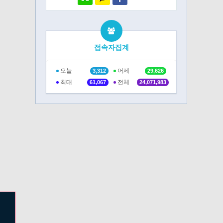
접속자집계
오늘
어제
3,312
29,626
최대
전체
61,067
24,071,983