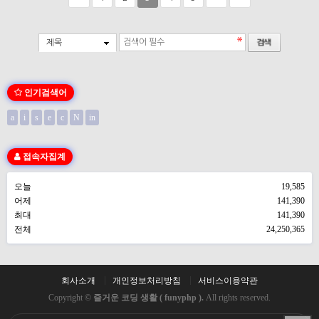
제목
인기검색어
a
i
s
e
c
N
in
접속자집계
오늘
19,585
어제
141,390
최대
141,390
전체
24,250,365
회사소개
개인정보처리방침
서비스이용약관
Copyright ©
즐거운 코딩 생활 ( funyphp ).
All rights reserved.