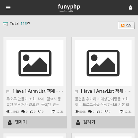
Total
113
건
[ java ] ArrayList 객체 - 주소록 만들…
[ java ] ArrayList 객체 - 물건을 추가…
주소록 만들기 조회, 삭제, 검색시 등
물건을 추가하고 예상판매량을 조회
록된 연락처가 없으면 "등록된 연…
하는 프로그램을 작성하시오 기본 화
면 …
14913
0
0
0
12-21
9098
0
0
0
12-21
웹지기
웹지기