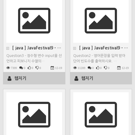
[ java ] JavaFestival9 - Quest…
[ java ] JavaFestival9 - Quest…
Question3 - 정수형 변수 input을 선
Question2 - 영어문장을 입력 받아
언하고 피보니치 수열의…
단어 빈도수를 출력하시오. …
7399
0
0
0
12-19
11209
0
0
0
12-19
웹지기
웹지기