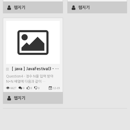
웹지기
웹지기
[ java ] JavaFestival3 - Quest…
Question4 - 정수 N을 입력 받아
N*N 배열에 다음과 같이 …
6627
0
0
0
12-19
웹지기