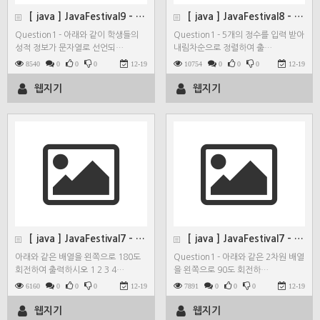
[ java ] JavaFestival9 - Quest…
[ java ] JavaFestival8 - Quest…
Question1 - 아래와 같이 학생들의
Question1 - 5개의 정수를 입력 받아
성적 정보가 문자열로 선언되…
내림차순으로 정렬하여 출…
8540
0
0
0
12-19
10754
0
0
0
12-19
웹지기
웹지기
[ java ] JavaFestival7 - Quest…
[ java ] JavaFestival7 - Quest…
아래와 같은 배열을 왼쪽으로 180도
Question1 - 아래와 같은 2차원 배열
회전하여 출력하시오 1 2 3 4…
을 왼쪽으로 90도 회전하…
6160
0
0
0
12-19
7891
0
0
0
12-19
웹지기
웹지기