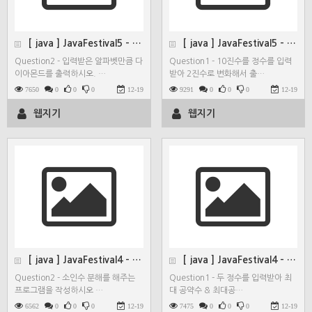
[ java ] JavaFestival5 - Quest…
[ java ] JavaFestival5 - Quest…
Question2 - 입력받은 알파벳만큼 다
Question1 - 10진수를 정수를 입력
이아몬드를 출력하시오. …
받아 2진수로 변화해서 출…
7650
0
0
0
12-19
9291
0
0
0
12-19
웹지기
웹지기
[ java ] JavaFestival4 - Quest…
[ java ] JavaFestival4 - Quest…
Question2 - 소인수 분해를 해주는
Question1 - 두 정수를 입력받아 최
프로그램을 작성하시오 …
대 공약수 & 최대공…
6562
0
0
0
12-19
7475
0
0
0
12-19