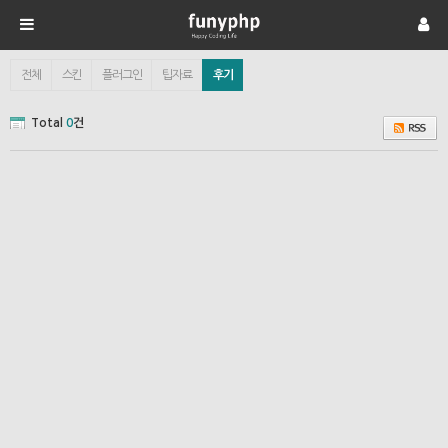
전체
스킨
플러그인
팁자료
후기
Total
0
건