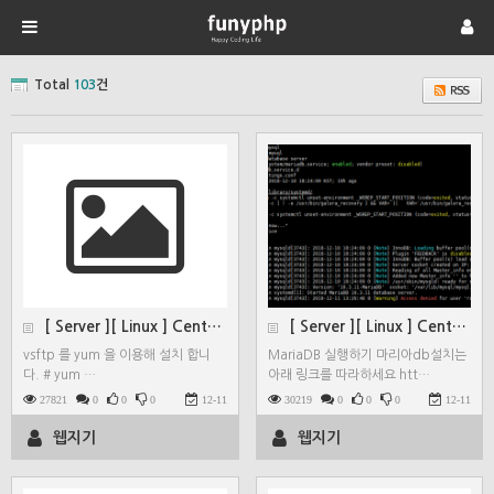
Total
103
건
[ Server ][ Linux ] CentOS 7 v…
[ Server ][ Linux ] CentOS 7 m…
vsftp 를 yum 을 이용해 설치 합니
MariaDB 실행하기 마리아db설치는
다. # yum …
아래 링크를 따라하세요 htt…
27821
0
0
0
12-11
30219
0
0
0
12-11
웹지기
웹지기