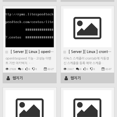
[ Server ][ Linux ] openlitesp…
[ Server ][ Linux ] crontab 설정…
openlitespeed 기능 - 고성능 이벤
리눅스 스케쥴러 crontab에 자동갱
트 기반 아키텍처. - …
신 스케쥴을 등록 예약 스케쥴…
27028
0
0
0
02-27
21617
0
0
0
02-07
웹지기
웹지기