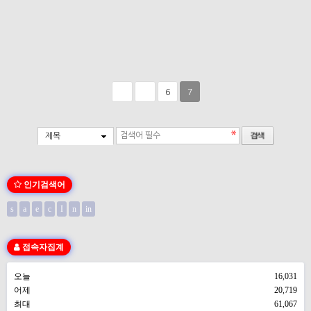
6
7
제목
인기검색어
s
a
e
c
I
n
in
접속자집계
오늘
16,031
어제
20,719
최대
61,067