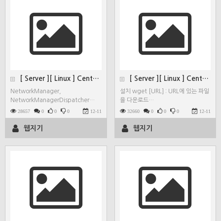
[ Server ][ Linux ] CentOS 7 데…
[ Server ][ Linux ] CentOS 7 명…
NetworkManager,
설치 wget [URL] : URL에 있는 파일
NetworkManagerDispatcher…
을 다운로드…
28657
0
0
0
12-11
32660
0
0
0
12-11
웹지기
웹지기