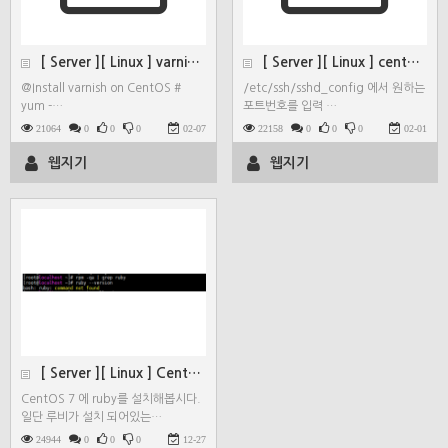
[ Server ][ Linux ] varnish 설치…
[ Server ][ Linux ] centos7 ss…
@Install varnish on CentOS #
/etc/ssh/sshd_config 에서 원하는
yum -…
포트번호를 입력 …
21064
0
0
0
02-07
22158
0
0
0
02-01
웹지기
웹지기
[ Server ][ Linux ] CentOS 7 r…
CentOS 7 에 ruby를 설치해봅시다.
일단 루비가 설치 되어있는…
24944
0
0
0
12-27