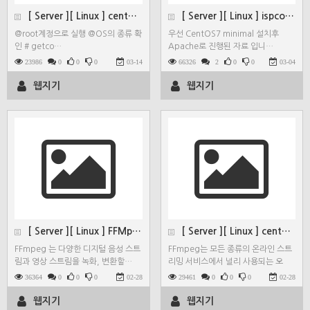
[ Server ][ Linux ] centos7 ja…
[ Server ][ Linux ] ispconfig3…
@root계정으로 실행 @OS의 종류 확
우선 CentOS7 minimal 설치후
인 # getco…
Apache로 진행된 자료 입니…
23986
0
0
0
03-14
66326
2
0
0
03-04
웹지기
웹지기
[ Server ][ Linux ] FFMpeg jav…
[ Server ][ Linux ] centos7 FF…
FFmpeg 는 다양한 디지털 음성 스트
FFmpeg는 모든 종류의 온라인 스트
림과 영상 스트림을 녹화, 변환할…
리밍 서비스에서 널리 사용되는 오
디…
36364
0
0
0
02-28
29461
0
0
0
02-28
웹지기
웹지기