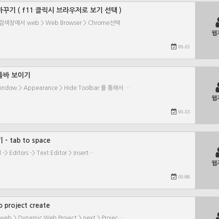
 바꾸기 ( f11 클릭시 브라우저로 보기 선택 )
검색창에서 web > Web Browser > Chrome선택
웹
01-15
 툴바 보이기
indow > Appearance > Hide Toolbar 를 통해서 …
웹
01-13
- tab to space
> Editors -> Text Editor > Insert…
웹
01-06
project create
 > Dynamic Web Project > next > Projec…