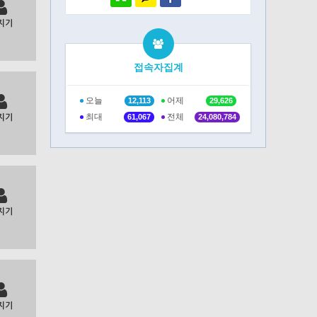
지기
접속자집계
오늘
어제
12,113
29,626
최대
전체
61,067
24,080,784
지기
지기
지기