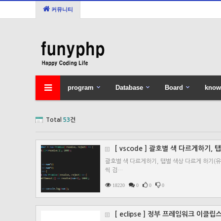
커뮤니티
program
Database
Board
know
Total
53
건
[ vscode ] 괄호별 색 다르게하기
괄호별 색 다르게하기, 탭별 색상 다르게 하기(유용한 확
씩 검…
18220
0
0
0
[ eclipse ] 정부 프레임워크 이클