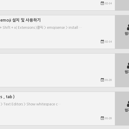
02-14
 emoji 설치 및 사용하기
 + x( Extensions )클릭 > emojisense > install …
웹
02-14
웹
01-20
 , tab )
 > Text Editors > Show whitespace c…
웹
01-20