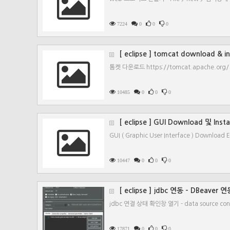
7224
0
0
0
[ eclipse ] tomcat download &
톰켓 다운로드 https://tomcat.apache.org/ >
10485
0
0
0
[ eclipse ] GUI Download 및 Instal
GUI ( Graphic User Interface ) Download Ec
10447
0
0
0
[ eclipse ] jdbc 연동 - DBeaver 
jdbc 연결 상태 확인창 열기 - data source conn
17871
0
0
0