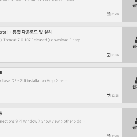
웹
01-06
 install - 톰켓 다운로드 및 설치
 Tomcat 7.0.107 Released > download Binary…
웹
01-06
l
lipse IDE - GUI Installation Help > Ins…
웹
12-28
연동
ections 열기 Window > Show view > other > da…
웹
12-28