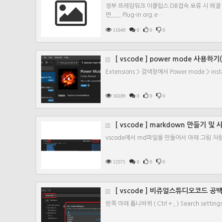
정부 프레임워크 이클립스 DB접속 오류 시 해결
면,,,,, Plug-in org.e…
11649
0
0
0
[ vscode ] power mode 사용
Extensions > 검색창에서 Power mode > inst
16189
0
0
0
[ vscode ] markdown 만들기 및
vscode에서 md파일을 만들어서 아래 그림 처럼 클릭 <!
12571
0
0
0
[ vscode ] 비쥬얼스튜디오코드 공
왼쪽 아래 톱니바퀴 ( Ctrl + , ) Search setting