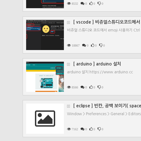
8532
0
0
0
[ vscode ] 비쥬얼스튜디오코드에서
비쥬얼 스튜디오 코드에서 emoji 사용하기 Ctrl + Shift
18867
0
0
0
[ arduino ] arduino 설치
arduino 설치 https://www.arduino.cc
8566
0
0
0
[ eclipse ] 빈칸, 공백 보이기( spaces
Window > Preferences > General > Editors
7162
0
0
0