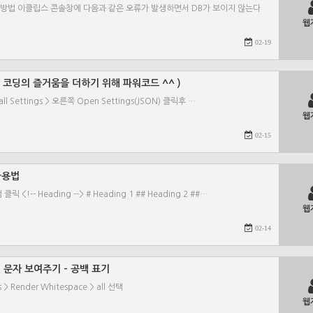
 방법 이클립스 콘솔창에 다음과 같은 오류가 발생하면서 DB가 보이지 않는다
웹
02-19
하기( 코딩의 즐거움을 더하기 위해 파워코드 ^^ )
all Settings > 오른쪽 Open Settings(JSON) 클릭후 …
웹
02-15
 사용법
-- Heading --> # Heading 1 ## Heading 2 ##…
웹
02-14
백 문자 보여주기 - 공백 표기
s > Render Whitespace > all 선택
웹